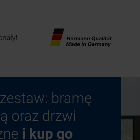
onały!
 zestaw: bramę
ą oraz drzwi
zne
i kup go