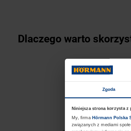
Dlaczego warto skorzys
Oszczędzasz 1500 z
drzwi wejściowych.
Zgoda
Zyskujesz
spójny d
Możesz wziąć udzi
Niniejsza strona korzysta z
ceny zakupionych 
My, firma
Hörmann Polska S
związanych z mediami społec