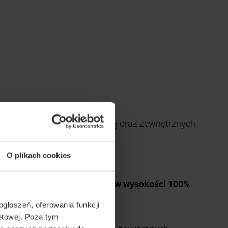
jącego się z bramy garażowej oraz zewnętrznych
O plikach cookies
.
dną z czterech nagród -
zwrot w wysokości 100%
 ogłoszeń, oferowania funkcji
etowej. Poza tym