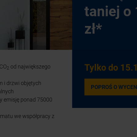
taniej o
zł*
Tylko do 15.
 CO
od największego
2
 i drzwi objętych
POPROŚ O WYCEN
alnych
my emisję ponad 75000
limatu we współpracy z