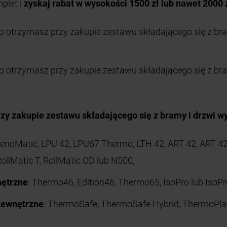
plet i
zyskaj rabat w wysokości 1500 zł lub nawet 2000 
o otrzymasz przy zakupie zestawu składającego się z br
to otrzymasz przy zakupie zestawu składającego się z b
zy zakupie zestawu składającego się z bramy i drzwi 
RenoMatic, LPU 42, LPU67 Thermo, LTH 42, ART 42, ART 42
RollMatic T, RollMatic OD lub N500,
nętrzne
: Thermo46, Edition46, Thermo65, IsoPro lub IsoPr
zewnętrzne
: ThermoSafe, ThermoSafe Hybrid, ThermoPla
l.