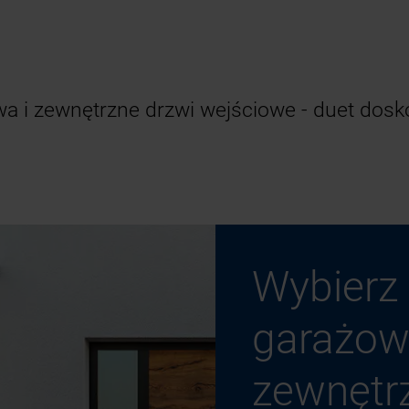
a i zewnętrzne drzwi wejściowe - duet dosk
Wybierz
garażow
zewnętr