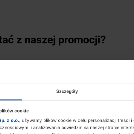
tać z naszej promocji?
ł lub nawet 2000 zł
brutto*
przy zakupie zestawu składa
Szczegóły
esign
, który podkreśli
styl architektoniczny Twojego domu
ał w
konkursie na najatrakcyjniejszy zestaw
i wygrać je
 plików cookie
drzwi zewnętrznych!
p. z o.o.
, używamy plików cookie w celu personalizacji treści i
znościowymi i analizowania odwiedzin na naszej stronie intern