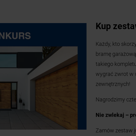
Kup zesta
Każdy, kto skorzy
bramę garażową 
takiego komple
wygrać zwrot w 
zewnętrznych!
Nagrodzimy czte
Nie zwlekaj – pr
Zamów zestaw już