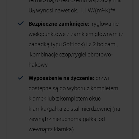
termiczną, dzięki czemu współczynnik
U
wynosi nawet ok. 1,1 W/(m²·K)**
D
Bezpieczne zamknięcie:
ryglowanie
wielopunktowe z zamkiem głównym (z
zapadką typu Softlock) i z 2 bolcami,
kombinacje czop/rygiel obrotowo-
hakowy
Wyposażenie na życzenie:
drzwi
dostępne są do wyboru z kompletem
klamek lub z kompletem okuć
klamka/gałka ze stali nierdzewnej (na
zewnątrz nieruchoma gałka, od
wewnątrz klamka)