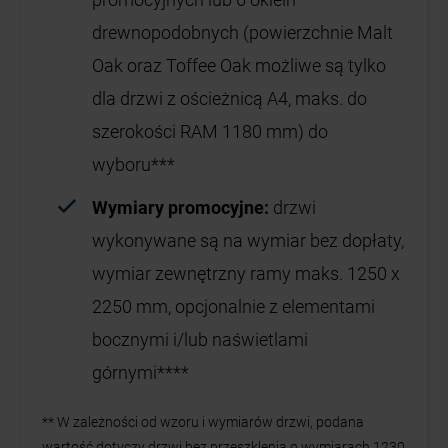
drewnopodobnych (powierzchnie Malt
Oak oraz Toffee Oak możliwe są tylko
dla drzwi z ościeżnicą A4, maks. do
szerokości RAM 1180 mm) do
wyboru***
Wymiary promocyjne:
drzwi
wykonywane są na wymiar bez dopłaty,
wymiar zewnętrzny ramy maks. 1250 x
2250 mm, opcjonalnie z elementami
bocznymi i/lub naświetlami
górnymi****
** W zależności od wzoru i wymiarów drzwi, podana
wartość dotyczy drzwi bez przeszklenia o wymiarach 1230