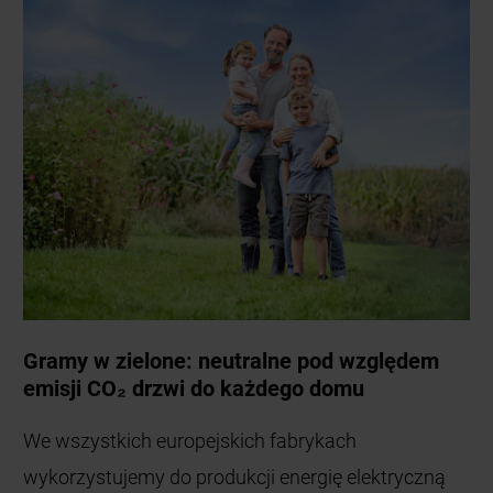
Gramy w zielone: neutralne pod względem
emisji CO₂ drzwi do każdego domu
We wszystkich europejskich fabrykach
wykorzystujemy do produkcji energię elektryczną
pochodzącą w 100% ze źródeł odnawialnych.
Poprzez wdrażanie licznych proekologicznych
rozwiązań dodatkowo zmniejszamy nasze zużycie
energii i ograniczamy emisję o ponad 75000 ton