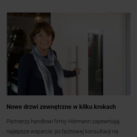
Nowe drzwi zewnętrzne w kilku krokach
Partnerzy handlowi firmy Hörmann zapewniają
najlepsze wsparcie: po fachowej konsultacji na
miejscu dokonywane są pomiary i na tej podstawie
przygotowywana jest ostateczna oferta. Wkrótce
po złożeniu zamówienia otrzymasz informację o
przewidywanym terminie montażu. Najpierw