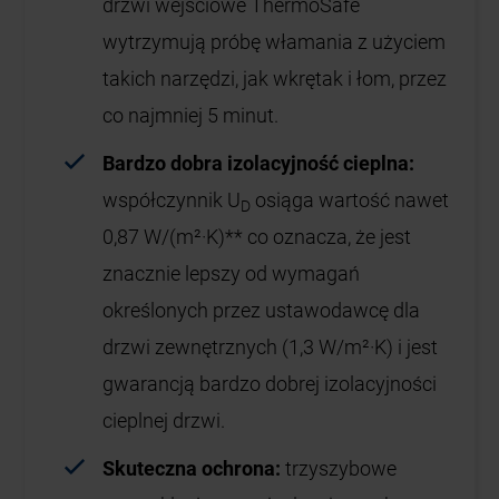
drzwi wejściowe ThermoSafe
wytrzymują próbę włamania z użyciem
takich narzędzi, jak wkrętak i łom, przez
co najmniej 5 minut.
Bardzo dobra izolacyjność cieplna:
współczynnik U
osiąga wartość nawet
D
0,87 W/(m²·K)** co oznacza, że jest
znacznie lepszy od wymagań
określonych przez ustawodawcę dla
drzwi zewnętrznych (1,3 W/m²·K) i jest
gwarancją bardzo dobrej izolacyjności
cieplnej drzwi.
Skuteczna ochrona:
trzyszybowe