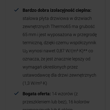
Bardzo dobra izolacyjność cieplna:
stalowa płyta drzwiowa w drzwiach
zewnętrznych Thermo65 ma grubość
65 mm i jest wyposażona w przegrodę
termiczną, dzięki czemu współczynnik
U
wynosi nawet 0,87 W/(m²·K)** co
D
oznacza, że jest znacznie lepszy od
wymagań określonych przez
ustawodawcę dla drzwi zewnętrznych
(1,3 W/m²·K)
Bogata oferta:
14 wzorów (z
przeszkleniem lub bez), 16 kolorów
promocyjnych lub 6 oklein