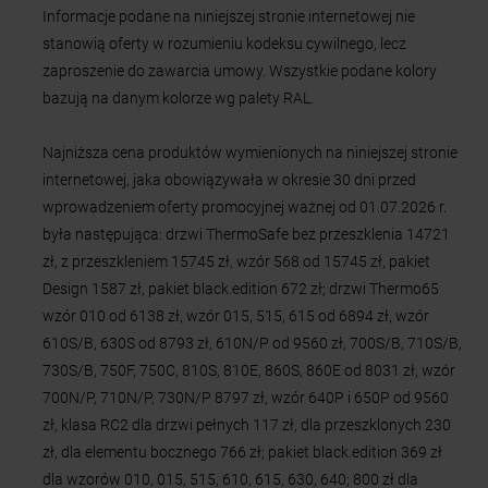
Najniższa cena produktów wymienionych na niniejszej stronie
internetowej, jaka obowiązywała w okresie 30 dni przed
wprowadzeniem oferty promocyjnej ważnej od 01.07.2026 r.
była następująca: drzwi ThermoSafe bez przeszklenia 14721
zł, z przeszkleniem 15745 zł, wzór 568 od 15745 zł, pakiet
Design 1587 zł, pakiet black.edition 672 zł; drzwi Thermo65
wzór 010 od 6138 zł, wzór 015, 515, 615 od 6894 zł, wzór
610S/B, 630S od 8793 zł, 610N/P od 9560 zł, 700S/B, 710S/B,
730S/B, 750F, 750C, 810S, 810E, 860S, 860E od 8031 zł, wzór
700N/P, 710N/P, 730N/P 8797 zł, wzór 640P i 650P od 9560
zł, klasa RC2 dla drzwi pełnych 117 zł, dla przeszklonych 230
zł, dla elementu bocznego 766 zł; pakiet black.edition 369 zł
dla wzorów 010, 015, 515, 610, 615, 630, 640; 800 zł dla
wzorów 700, 710, 730, 750, 810, 860 i 650; uchwyt HB 738 i
HB 739: bez dopłaty; dopłata za okleiny Decograin i kolory
Matt deluxe 825 zł dla drzwi i 595 zł dla elementu bocznego;
przeszklenie „lustro weneckie“ oraz w kolorze czarnym 766 zł
do drzwi, 566 zł do elementu bocznego; element boczny od