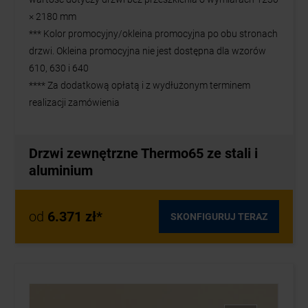
× 2180 mm
*** Kolor promocyjny/okleina promocyjna po obu stronach
drzwi. Okleina promocyjna nie jest dostępna dla wzorów
610, 630 i 640
**** Za dodatkową opłatą i z wydłużonym terminem
realizacji zamówienia
Drzwi zewnętrzne Thermo65 ze stali i
aluminium
od
6.371 zł*
SKONFIGURUJ TERAZ