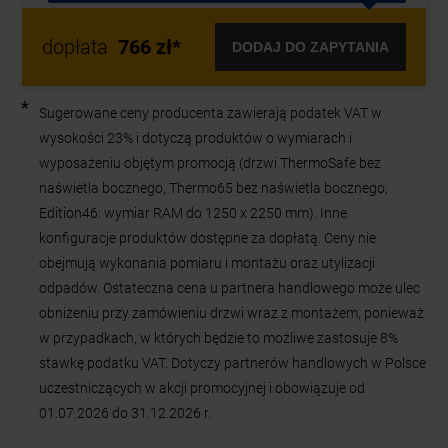
wysokości 23% i dotyczą produktów o wymiarach i
wyposażeniu objętym promocją (drzwi ThermoSafe bez
naświetla bocznego, Thermo65 bez naświetla bocznego,
Edition46: wymiar RAM do 1250 x 2250 mm). Inne
konfiguracje produktów dostępne za dopłatą. Ceny nie
obejmują wykonania pomiaru i montażu oraz utylizacji
odpadów. Ostateczna cena u partnera handlowego może ulec
obniżeniu przy zamówieniu drzwi wraz z montażem, ponieważ
w przypadkach, w których będzie to możliwe zastosuje 8%
stawkę podatku VAT. Dotyczy partnerów handlowych w Polsce
uczestniczących w akcji promocyjnej i obowiązuje od
01.07.2026 do 31.12.2026 r.
Informacje podane na niniejszej stronie internetowej nie
stanowią oferty w rozumieniu kodeksu cywilnego, lecz
zaproszenie do zawarcia umowy. Wszystkie podane kolory
bazują na danym kolorze wg palety RAL.