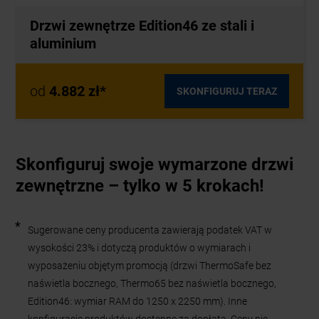
Drzwi zewnętrze Edition46 ze stali i
aluminium
od
4.882 zł*
SKONFIGURUJ TERAZ
Skonfiguruj swoje wymarzone drzwi
zewnętrzne – tylko w 5 krokach!
*
Sugerowane ceny producenta zawierają podatek VAT w
wysokości 23% i dotyczą produktów o wymiarach i
wyposażeniu objętym promocją (drzwi ThermoSafe bez
naświetla bocznego, Thermo65 bez naświetla bocznego,
Edition46: wymiar RAM do 1250 x 2250 mm). Inne